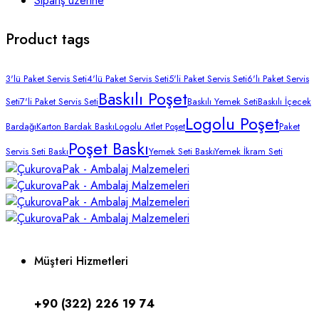
Sipariş üzerine
Product tags
3'lü Paket Servis Seti
4'lü Paket Servis Seti
5'li Paket Servis Seti
6'lı Paket Servis
Baskılı Poşet
Seti
7'li Paket Servis Seti
Baskılı Yemek Seti
Baskılı İçecek
Logolu Poşet
Bardağı
Karton Bardak Baskı
Logolu Atlet Poşet
Paket
Poşet Baskı
Servis Seti Baskı
Yemek Seti Baskı
Yemek İkram Seti
Müşteri Hizmetleri
+90 (322) 226 19 74