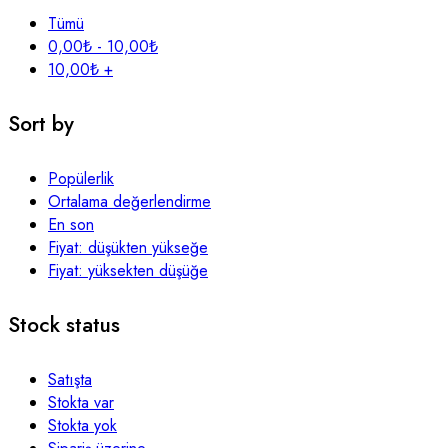
Tümü
0,00
₺
-
10,00
₺
10,00
₺
+
Sort by
Popülerlik
Ortalama değerlendirme
En son
Fiyat: düşükten yükseğe
Fiyat: yüksekten düşüğe
Stock status
Satışta
Stokta var
Stokta yok