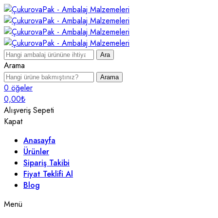
Ara
Arama
Arama
0
öğeler
0,00
₺
Alışveriş Sepeti
Kapat
Anasayfa
Ürünler
Sipariş Takibi
Fiyat Teklifi Al
Blog
Menü