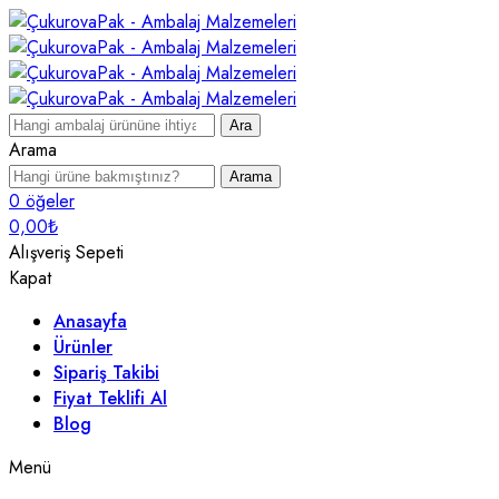
Ara
Arama
Arama
0
öğeler
0,00
₺
Alışveriş Sepeti
Kapat
Anasayfa
Ürünler
Sipariş Takibi
Fiyat Teklifi Al
Blog
Menü