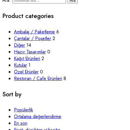
Ara:
Ara
Product categories
Ambalaj / Paketleme
6
Çantalar / Poşetler
2
Diğer
14
Hazır Tasarımlar
0
Kağıt Ürünleri
2
Kutular
1
Özel Ürünler
0
Restoran / Cafe Ürünleri
8
Sort by
Popülerlik
Ortalama değerlendirme
En son
Fiyat: düşükten yükseğe