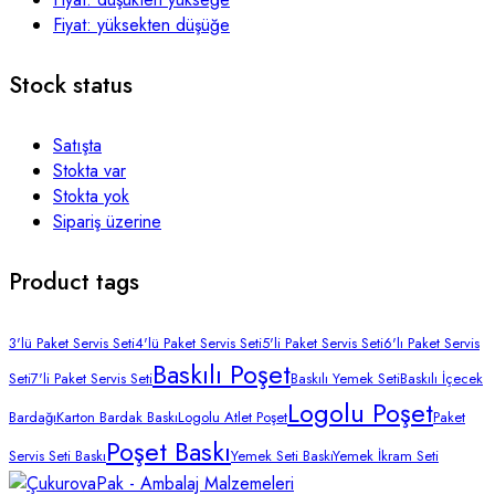
Fiyat: yüksekten düşüğe
Stock status
Satışta
Stokta var
Stokta yok
Sipariş üzerine
Product tags
3'lü Paket Servis Seti
4'lü Paket Servis Seti
5'li Paket Servis Seti
6'lı Paket Servis
Baskılı Poşet
Seti
7'li Paket Servis Seti
Baskılı Yemek Seti
Baskılı İçecek
Logolu Poşet
Bardağı
Karton Bardak Baskı
Logolu Atlet Poşet
Paket
Poşet Baskı
Servis Seti Baskı
Yemek Seti Baskı
Yemek İkram Seti