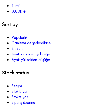
Tümü
0,00
₺
+
Sort by
Popülerlik
Ortalama değerlendirme
En son
Fiyat: düşükten yükseğe
Fiyat: yüksekten düşüğe
Stock status
Satışta
Stokta var
Stokta yok
Sipariş üzerine