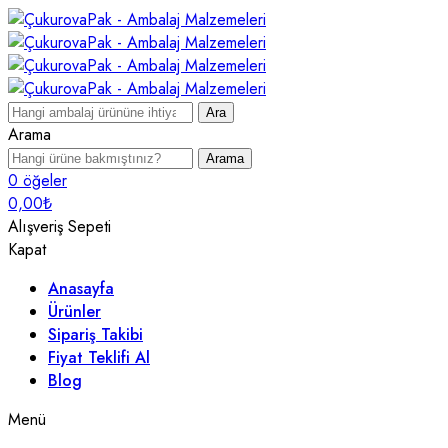
Ara
Arama
Arama
0
öğeler
0,00
₺
Alışveriş Sepeti
Kapat
Anasayfa
Ürünler
Sipariş Takibi
Fiyat Teklifi Al
Blog
Menü