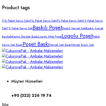
Product tags
3'lü Paket Servis Seti
4'lü Paket Servis Seti
5'li Paket Servis Seti
6'lı Paket Servis
Baskılı Poşet
Seti
7'li Paket Servis Seti
Baskılı Yemek Seti
Baskılı İçecek
Logolu Poşet
Bardağı
Karton Bardak Baskı
Logolu Atlet Poşet
Paket
Poşet Baskı
Servis Seti Baskı
Yemek Seti Baskı
Yemek İkram Seti
Müşteri Hizmetleri
+90 (322) 226 19 74
Bilgi