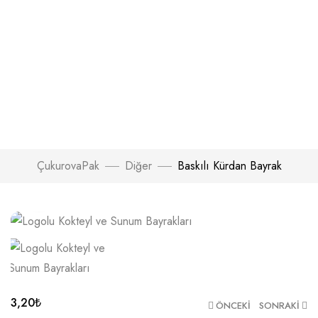
ÇukurovaPak
Diğer
Baskılı Kürdan Bayrak
Büyütmek için tıklayın
3,20
₺
ÖNCEKI
SONRAKI