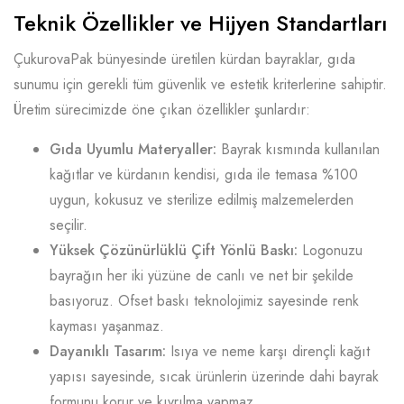
Teknik Özellikler ve Hijyen Standartları
ÇukurovaPak bünyesinde üretilen kürdan bayraklar, gıda
sunumu için gerekli tüm güvenlik ve estetik kriterlerine sahiptir.
Üretim sürecimizde öne çıkan özellikler şunlardır:
Gıda Uyumlu Materyaller:
Bayrak kısmında kullanılan
kağıtlar ve kürdanın kendisi, gıda ile temasa %100
uygun, kokusuz ve sterilize edilmiş malzemelerden
seçilir.
Yüksek Çözünürlüklü Çift Yönlü Baskı:
Logonuzu
bayrağın her iki yüzüne de canlı ve net bir şekilde
basıyoruz. Ofset baskı teknolojimiz sayesinde renk
kayması yaşanmaz.
Dayanıklı Tasarım:
Isıya ve neme karşı dirençli kağıt
yapısı sayesinde, sıcak ürünlerin üzerinde dahi bayrak
formunu korur ve kıvrılma yapmaz.