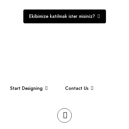
Ekibimize katılmak ister misiniz?
Ambalajlamada mükemmellik
sunuyoruz
Paketleme hizmetlerimiz ürün kalite standardına uygundur.
Start Designing
Contact Us