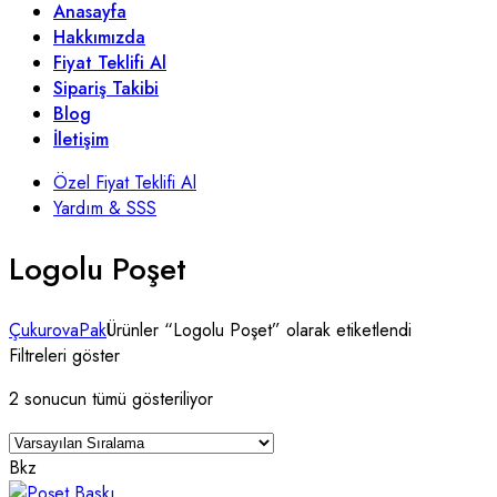
Anasayfa
Hakkımızda
Fiyat Teklifi Al
Sipariş Takibi
Blog
İletişim
Özel Fiyat Teklifi Al
Yardım & SSS
Logolu Poşet
ÇukurovaPak
Ürünler “Logolu Poşet” olarak etiketlendi
Filtreleri göster
2 sonucun tümü gösteriliyor
Bkz