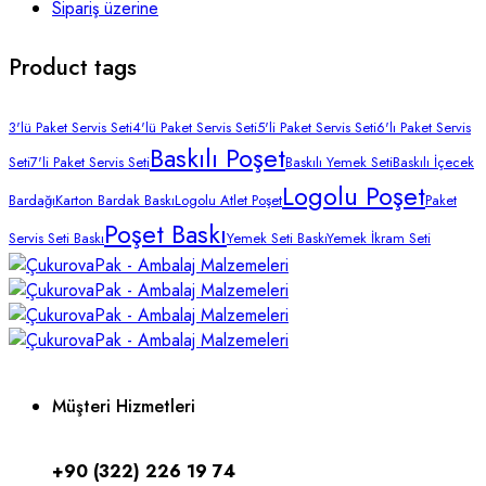
Sipariş üzerine
Product tags
3'lü Paket Servis Seti
4'lü Paket Servis Seti
5'li Paket Servis Seti
6'lı Paket Servis
Baskılı Poşet
Seti
7'li Paket Servis Seti
Baskılı Yemek Seti
Baskılı İçecek
Logolu Poşet
Bardağı
Karton Bardak Baskı
Logolu Atlet Poşet
Paket
Poşet Baskı
Servis Seti Baskı
Yemek Seti Baskı
Yemek İkram Seti
Müşteri Hizmetleri
+90 (322) 226 19 74