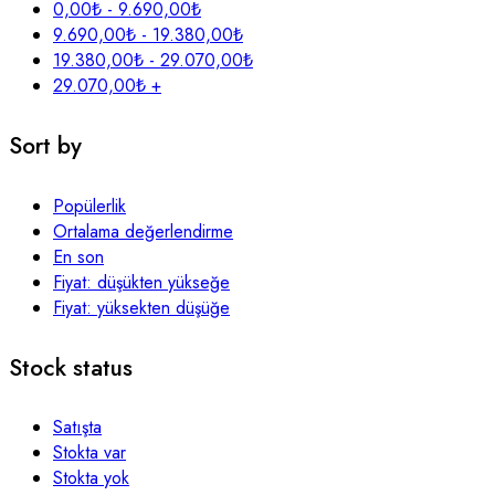
0,00
₺
-
9.690,00
₺
9.690,00
₺
-
19.380,00
₺
19.380,00
₺
-
29.070,00
₺
29.070,00
₺
+
Sort by
Popülerlik
Ortalama değerlendirme
En son
Fiyat: düşükten yükseğe
Fiyat: yüksekten düşüğe
Stock status
Satışta
Stokta var
Stokta yok