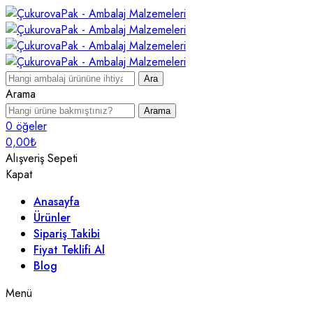
Ara
Arama
Arama
0
öğeler
0,00
₺
Alışveriş Sepeti
Kapat
Anasayfa
Ürünler
Sipariş Takibi
Fiyat Teklifi Al
Blog
Menü